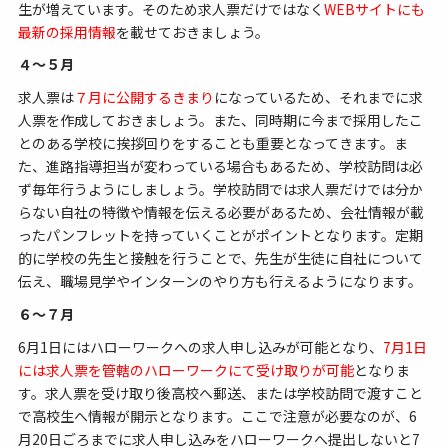
生が増えています。そのため求人票だけではなく
WEBサイトにも
最新の採用情報
を載せておきましょう。
４～５月
求人票は
７月に公開するきまり
になっているため、それまでに求
人票を作成しておきましょう。また、同時期に今まで採用したこ
とのある学校に挨拶回りをすることも重要となってきます。ま
た、進路指導担当が変わっている場合もあるため、学校訪問は必
ず毎年行うようにしましょう。学校訪問では求人票だけでは分か
らない自社の特徴や情報を伝える必要があるため、会社情報が載
ったパンフレットを持っていくことがポイントとなります。定期
的に学校の先生と接触を行うことで、先生が生徒に自社について
伝え、職場見学やインターンのやり方も行えるようになります。
６～７月
6月1日にはハローワークへの求人申し込みが可能となり、
7月1日
には求人票を管轄のハローワークにて受け取りが可能
となりま
す。求人票を受け取り後高校へ郵送、または学校訪問で渡すこと
で高校生へ情報が開示となります。ここで注意が必要なのが、6
月20日ごろまでに求人申し込みをハローワークへ提出しないと7