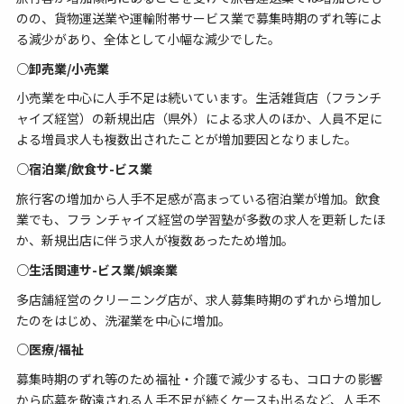
のの、貨物運送業や運輸附帯サービス業で募集時期のずれ等によ
る減少があり、全体として小幅な減少でした。
○卸売業/小売業
小売業を中心に人手不足は続いています。生活雑貨店（フランチ
ャイズ経営）の新規出店（県外）による求人のほか、人員不足に
よる増員求人も複数出されたことが増加要因となりました。
○宿泊業/飲食サ-ビス業
旅行客の増加から人手不足感が高まっている宿泊業が増加。飲食
業でも、フラ ンチャイズ経営の学習塾が多数の求人を更新したほ
か、新規出店に伴う求人が複数あったため増加。
○生活関連サ-ビス業/娯楽業
多店舗経営のクリーニング店が、求人募集時期のずれから増加し
たのをはじめ、洗濯業を中心に増加。
○医療/福祉
募集時期のずれ等のため福祉・介護で減少するも、コロナの影響
から応募を敬遠される人手不足が続くケースも出るなど、人手不