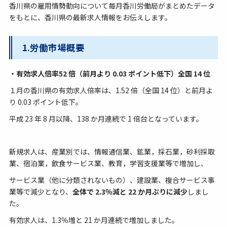
香川県の雇用情勢動向について毎月香川労働局がまとめたデータ
をもとに、香川県の最新求人情報をお伝えします。
1.労働市場概要
・有効求人倍率52 倍（前月より 0.03 ポイント低下）全国 14 位
１月の香川県の有効求人倍率は、1.52 倍（全国 14 位）と前月よ
り 0.03 ポイント低下。
平成 23 年 8 月以降、138 か月連続で 1 倍台となっています。
新規求人は、産業別では、情報通信業、鉱業，採石業，砂利採取
業、宿泊業，飲食サービス業、教育，学習支援業等で増加し、
サービス業（他に分類されないもの）、建設業、複合サービス事
業等で減少となり、
全体で 2.3％減と 22 か月ぶりに減少
しまし
た。
有効求人は、1.3％増と 21 か月連続で増加しました。